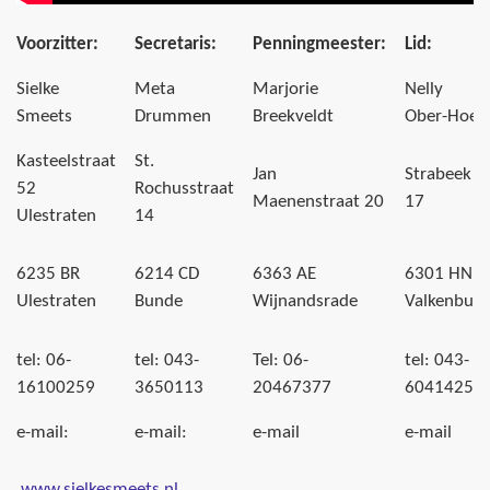
Voorzitter:
Secretaris:
Penningmeester:
Lid:
Sielke
Meta
Marjorie
Nelly
Smeets
Drummen
Breekveldt
Ober-Hoen
Kasteelstraat
St.
Jan
Strabeek
52
Rochusstraat
Maenenstraat 20
17
Ulestraten
14
6235 BR
6214 CD
6363 AE
6301 HN
Ulestraten
Bunde
Wijnandsrade
Valkenburg
tel: 06-
tel: 043-
Tel: 06-
tel: 043-
16100259
3650113
20467377
6041425
e-mail:
e-mail:
e-mail
e-mail