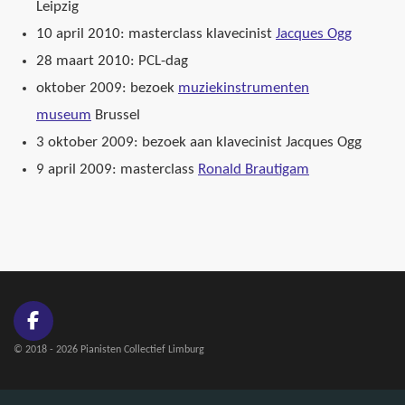
Leipzig
10 april 2010: masterclass klavecinist
Jacques Ogg
28 maart 2010: PCL-dag
oktober 2009: bezoek
muziekinstrumenten
museum
Brussel
3 oktober 2009: bezoek aan klavecinist Jacques Ogg
9 april 2009: masterclass
Ronald Brautigam
F
a
© 2018 - 2026 Pianisten Collectief Limburg
c
e
b